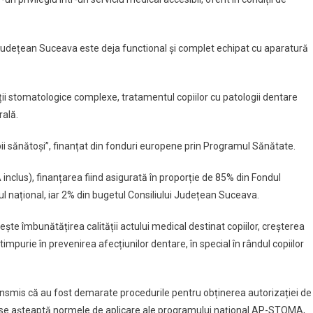
 Județean Suceava este deja functional și complet echipat cu aparatură
ții stomatologice complexe, tratamentul copiilor cu patologii dentare
rală.
copii sănătoși”, finanțat din fonduri europene prin Programul Sănătate.
 inclus), finanțarea fiind asigurată în proporție de 85% din Fondul
 național, iar 2% din bugetul Consiliului Județean Suceava.
ște îmbunătățirea calității actului medical destinat copiilor, creșterea
impurie în prevenirea afecțiunilor dentare, în special în rândul copiilor
transmis că au fost demarate procedurile pentru obținerea autorizației de
că se așteaptă normele de aplicare ale programului național AP-STOMA,