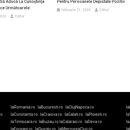
 Să Aducă La Cunoştinţa
Pentru Persoanele Depistate Pozitiv
ice Următoarele:
februarie 21, 2020
Editor
2020
Editor
laRomania.ro
laBucuresti.ro
laClujNapoca.ro
la
ro
laConstanta.ro
laCraiova.ro
laGalati.ro
laPloiesti.ro
l
laTimisoara.ro
laBuzau.ro
laCalarasi.ro
laDeva.ro
la
laFocsani.ro
laGiurgiu.ro
laMiercureaCiuc.ro
la