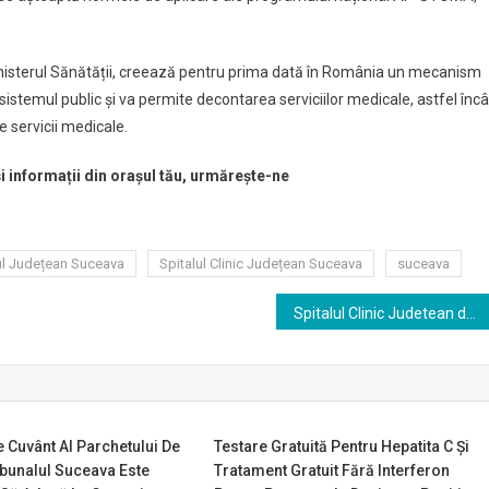
nisterul Sănătății, creează pentru prima dată în România un mecanism
istemul public și va permite decontarea serviciilor medicale, astfel încâ
 servicii medicale.
și informații din orașul tău, urmărește-ne
ul Județean Suceava
Spitalul Clinic Județean Suceava
suceava
Spitalul Clinic Judetean de Urgenţă ”Sfântul Ioan cel Nou ” Suceava angajeaza asistenti medicali
e Cuvânt Al Parchetului De
Testare Gratuită Pentru Hepatita C Şi
bunalul Suceava Este
Tratament Gratuit Fără Interferon