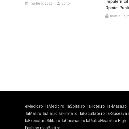
Împuternicit
martie 5, 2020
Editor
Opiniei Publ
martie 17, 
eMedic.ro
laMedic.ro
laSpital.ro
laHotel.ro
la-Masa.ro
laMall.ro
laZiar.ro
laFirma.ro
laFacultate.ro
la-Suceava.
laExecutareSilita.ro
laChisinau.ro
laPiatraNeamt.ro
High-
Fashion.ro
laBalti.ro