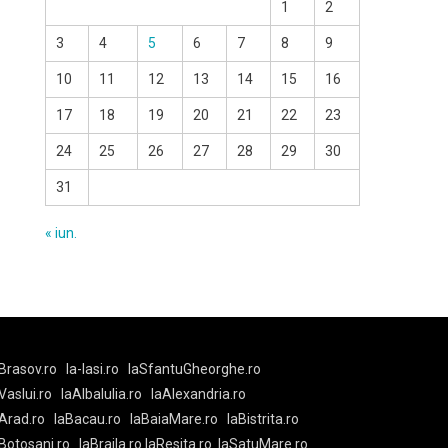
1
2
3
4
5
6
7
8
9
10
11
12
13
14
15
16
17
18
19
20
21
22
23
24
25
26
27
28
29
30
31
« iun.
Brasov.ro
la-Iasi.ro
laSfantuGheorghe.ro
aVaslui.ro
laAlbaIulia.ro
laAlexandria.ro
Arad.ro
laBacau.ro
laBaiaMare.ro
laBistrita.ro
Botosani.ro
laBraila.ro
laResita.ro
laSatuMare.ro