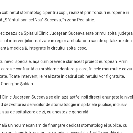
a cabinetul stomatologic pentru copii, realizat prin fonduri europene în
ă „Sfântul Ioan cel Nou” Suceava, în zona Pediatrie.
ecizează că Spitalul Clinic Județean Suceava este primul spital județe
icat intervențiilor realizate în regim ambulatoriu sau de spitalizare de zi
nță medicală, integrate în circuitul spitalicesc.
r cu nevoi speciale, așa cum prevede clar acest proiect european. Primii
eț, care se confruntă cu probleme dentare și care, în cele mai multe cazuri
. Toate intervențiile realizate în cadrul cabinetului vor fi gratuite,
t Gheorghe Șoldan.
 Clinic Județean Suceava se aliniază astfel noii direcții anunțate la nivel
 dezvoltarea serviciilor de stomatologie în spitalele publice, inclusiv
 sau de spitalizare de zi, cu anestezie generală.
onală un nou mecanism de finanțare dedicat stomatologiei publice, cu
 privilegiu într-un serviciu medical accesibil, oferit în condiții de