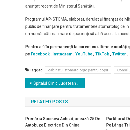
anunțat recent de Ministerul Sănătății.
Programul AP-STOMA, elaborat, derulat și finanțat de Mi
public de finanțare pentru tratamentele stomatologice în s
un număr cât mai mare de pacienți să aibă acces la aceste
Pentru a fi în permanență la curent cu ultimele noutăți 
pe
Facebook
,
Instagram
,
YouTube
,
TikTok
,
Twitter
.
Tagged
cabinetul stomatologic pentru copii
Consili
Navigare
Spitalul Clinic Judetean de Urgenţă ”Sfântul Ioan cel Nou ” Suceava angajeaza ingrijitoare si brancardieri
în
RELATED POSTS
articole
Primăria Suceava Achiziţionează 25 De
Purtătorul D
Autobuze Electrice Din China
Pe Lângă Tri