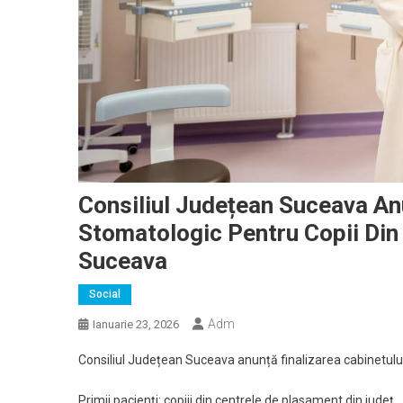
Consiliul Județean Suceava Anu
Stomatologic Pentru Copii Din 
Suceava
Social
Adm
Ianuarie 23, 2026
Consiliul Județean Suceava anunță finalizarea cabinetului
Primii pacienți: copiii din centrele de plasament din județ