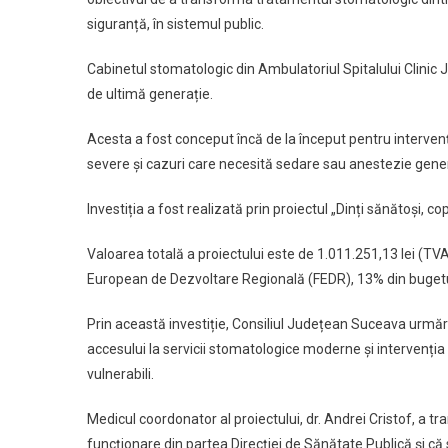
siguranță, în sistemul public.
Cabinetul stomatologic din Ambulatoriul Spitalului Clinic
de ultimă generație.
Acesta a fost conceput încă de la început pentru interven
severe și cazuri care necesită sedare sau anestezie gene
Investiția a fost realizată prin proiectul „Dinți sănătoși, 
Valoarea totală a proiectului este de 1.011.251,13 lei (TVA
European de Dezvoltare Regională (FEDR), 13% din bugetul
Prin această investiție, Consiliul Județean Suceava urmăre
accesului la servicii stomatologice moderne și intervenția t
vulnerabili.
Medicul coordonator al proiectului, dr. Andrei Cristof, a 
funcționare din partea Direcției de Sănătate Publică și 