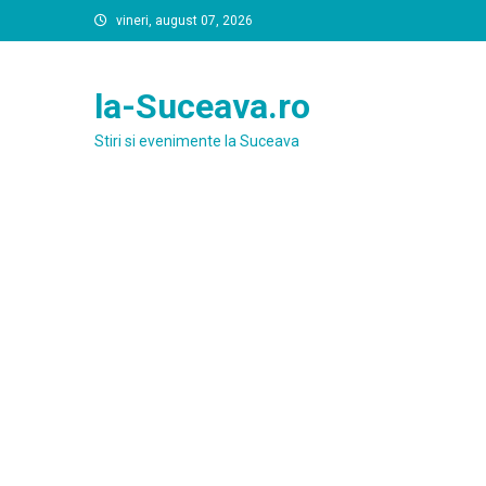
Skip
vineri, august 07, 2026
to
content
la-Suceava.ro
Stiri si evenimente la Suceava