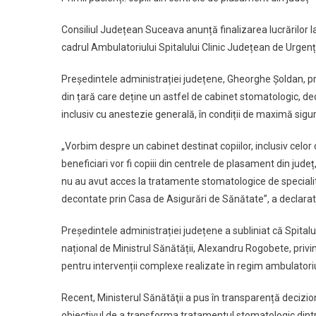
Consiliul Județean Suceava anunță finalizarea lucrărilor l
cadrul Ambulatoriului Spitalului Clinic Județean de Urgenț
Președintele administrației județene, Gheorghe Șoldan, pr
din țară care deține un astfel de cabinet stomatologic, ded
inclusiv cu anestezie generală, în condiții de maximă sigura
„Vorbim despre un cabinet destinat copiilor, inclusiv celo
beneficiari vor fi copiii din centrele de plasament din jud
nu au avut acces la tratamente stomatologice de specialitate
decontate prin Casa de Asigurări de Sănătate”, a declara
Președintele administrației județene a subliniat că Spitalul
național de Ministrul Sănătății, Alexandru Rogobete, privind
pentru intervenții complexe realizate în regim ambulatoriu
Recent, Ministerul Sănătăţii a pus în transparență decizi
obiectivul de a transforma tratamentul stomatologic dintr-un