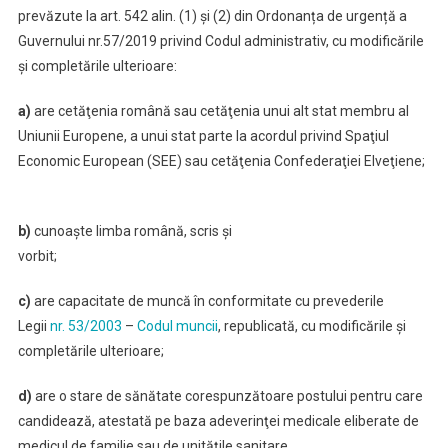
prevăzute la art. 542 alin. (1) și (2) din Ordonanța de urgență a
Guvernului nr.57/2019 privind Codul administrativ, cu modificările
și completările ulterioare:
a)
are cetăţenia română sau cetăţenia unui alt stat membru al
Uniunii Europene, a unui stat parte la acordul privind Spaţiul
Economic European (SEE) sau cetăţenia Confederaţiei Elveţiene;
b)
cunoaşte limba română, scris şi
vorbit;
c)
are capacitate de muncă în conformitate cu prevederile
Legii
nr. 53/2003
–
Codul muncii
, republicată, cu modificările şi
completările ulterioare;
d)
are o stare de sănătate corespunzătoare postului pentru care
candidează, atestată pe baza adeverinţei medicale eliberate de
medicul de familie sau de unităţile sanitare