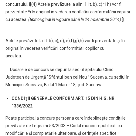
concursului. |[(4) Actele prevãzute la alin. 1 lit. b), c) ºi h) vor fi
prezentate ºi în original în vederea verificãrii conformitãþii copiilor
cu acestea.
(text original în vigoare pânã la 24 noiembrie 2014)
]|
Actele prevăzute la lit. b), c), d), e),f),g),h) vor fi prezentate și în
original în vederea verificării conformității copiilor cu
acestea.
Dosarele de concurs se depun la sediul Spitalului Clinic
Judetean de Urgenţă ”Sfântul Ioan cel Nou ” Suceava, cu sediul în
Municipiul Suceava, B-dul 1 Mai nr.18, jud. Suceava.
CONDIŢII
GENERALE CONFORM ART. 15 DIN H.G. NR.
1336/2022
Poate participa la concurs persoana care îndeplinește condițiile
prevăzute de Legea nr.53/2003 – Codul muncii, republicat, cu
modificările și completările ulterioare, și cerințele specifice