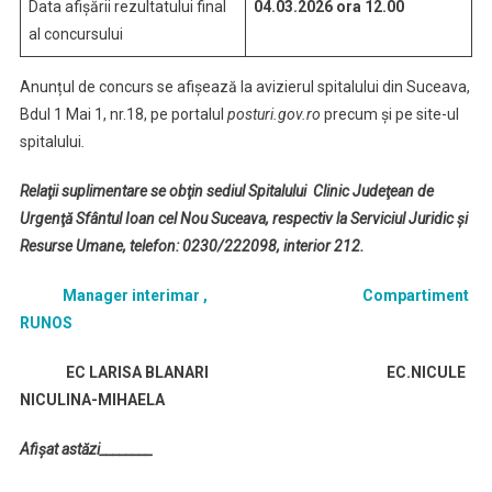
Data afișării rezultatului final
04.03.2026 ora 12.00
al concursului
Anunțul de concurs se afișează la avizierul spitalului din Suceava,
Bdul 1 Mai 1, nr.18, pe portalul
posturi.gov.ro
precum și pe site-ul
spitalului
.
Relaţii suplimentare se obţin sediul Spitalului Clinic Judeţean de
Urgenţă Sfântul Ioan cel Nou Suceava, respectiv la Serviciul Juridic și
Resurse Umane, telefon: 0230/222098, interior 212.
Manager interimar , Compartiment
RUNOS
EC LARISA BLANARI EC.NICULE
NICULINA-MIHAELA
Afişat astăzi________