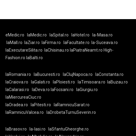
eMedic.ro
laMedic.ro
laSpital.ro
laHotel.ro
la-Masa.ro
laMall.ro
laZiar.ro
laFirma.ro
laFacultate.ro
la-Suceava.ro
laExecutareSilita.ro
laChisinau.ro
laPiatraNeamt.ro
High-
Fashion.ro
laBalti.ro
laRomania.ro
laBucuresti.ro
laClujNapoca.ro
laConstanta.ro
laCraiova.ro
laGalati.ro
laPloiesti.ro
laTimisoara.ro
laBuzau.ro
laCalarasi.ro
laDeva.ro
laFocsani.ro
laGiurgiu.ro
laMiercureaCiuc.ro
laOradea.ro
laPitesti.ro
laRamnicuSarat.ro
laRamnicuValcea.ro
laDrobetaTurnuSeverin.ro
laBrasov.ro
la-Iasi.ro
laSfantuGheorghe.ro