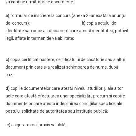
va conține următoarele documente:
a)
formular de înscriere la concurs (anexa 2 -anexată la anunțul
de concurs);
b)
copia actului de
identitate sau orice alt document care atestă identitatea, potrivit
legii, aflate în termen de valabilitate;
c)
copia certificat nastere, certificatului de căsătorie sau a altui
document prin care s-a realizat schimbarea de nume, după
caz;
d)
copiile documentelor care atestă nivelul studiilor şi ale altor
acte care atestă efectuarea unor specializări, precum şi copiile
documentelor care atestă îndeplinirea condiţiilor specifice ale
postului solicitate de autoritatea sau instituţia publică;
e
) asigurare mallpraxis valabilă;