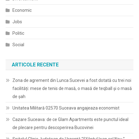
Economic
Jobs
Politic
Social
ARTICOLE RECENTE
Zona de agrement din Lunca Sucevei a fost dotată cu trei noi
facilități: mese de tenis de masă, o masă de teqball și o masă
de șah
Unitatea Militară 02570 Suceava angajeaza economist
Cazare Suceava: de ce Glam Apartments este punctul ideal
de plecare pentru descoperirea Bucovinei
Spitalul Clinic Judetean de Urgenţă ”Sfântul Ioan cel Nou ”