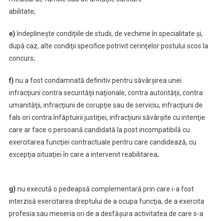
abilitate;
e)
îndeplineşte condiţiile de studii, de vechime în specialitate şi,
după caz, alte condiţii specifice potrivit cerinţelor postului scos la
concurs;
f)
nu a fost condamnată definitiv pentru săvârşirea unei
infracţiuni contra securităţii naţionale, contra autorităţii, contra
umanităţii, infracţiuni de corupţie sau de serviciu, infracţiuni de
fals ori contra înfăptuirii justiţiei, infracţiuni săvârşite cu intenţie
care ar face o persoană candidată la post incompatibilă cu
exercitarea funcţiei contractuale pentru care candidează, cu
excepţia situaţiei în care a intervenit reabilitarea;
g)
nu execută o pedeapsă complementară prin care i-a fost
interzisă exercitarea dreptului de a ocupa funcţia, de a exercita
profesia sau meseria ori de a desfăşura activitatea de care s-a