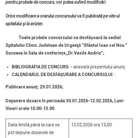
pentru probele de concurs, vor putea suferii modificări.
Orice modificare a orarului concursului va fi publicată pe site-ul
spitalului și la avizier.
Toate probele concursului se desfășoară la sediul
Spitalului
Clinic Judetean de Urgenţă ”Sfântul Ioan cel Nou ”
Suceava în Sala de conferințe,,Dr.Vasile Andriu
”
;
BIBLIOGRAFIA DE CONCURS
– anexată prezentului anunţ.
CALENDARUL DE DESFAȘURARE A CONCURSULUI
:
Publicare anun
ţ
:
29.01.2026;
Depunere dosare în perioada 30.01.2026-12.02.2026
,
Luni-
Vineri orele 10.00-13.00
Data-limită până la care se
12.02.2026 ora 13,00
pot depune dosarele de