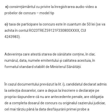
n)
consimțământul cu privire la înregistrarea audio-video a
probelor de concurs – model tip
o)
taxa de participare la concurs este în cuantum de 50 lei (se va
achita în contul RO23TREZ59121F330800XXXX, CUI
4243983).
Adeverința care atestă starea de sănătate conține, în clar,
numărul, data, numele emitentului și calitatea acestuia, în
formatul standard stabilit de Ministerul Sănătății.
În cazul documentului prevăzut la lit. i), candidatul declarat admis
la selecția dosarelor, care a depus la înscriere o declarație pe
propria răspundere că nu are antecedente penale, are obligația
de a completa dosarul de concurs cu originalul cazierului judiciar,
cel mai târziu până la data desfășurării primei probe a