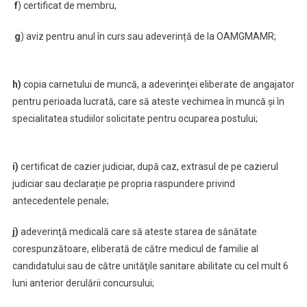
f
) certificat de membru,
g
) aviz pentru anul în curs sau adeverință de la OAMGMAMR;
h)
copia carnetului de muncă, a adeverinţei eliberate de angajator
pentru perioada lucrată, care să ateste vechimea în muncă şi în
specialitatea studiilor solicitate pentru ocuparea postului;
i)
certificat de cazier judiciar, după caz, extrasul de pe cazierul
judiciar sau declarație pe propria raspundere privind
antecedentele penale;
j)
adeverinţă medicală care să ateste starea de sănătate
corespunzătoare, eliberată de către medicul de familie al
candidatului sau de către unităţile sanitare abilitate cu cel mult 6
luni anterior derulării concursului;