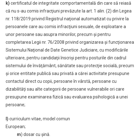
k)
certificatul de integritate comportamentală din care să reiasă
că nu s-au comis infracţiuni prevăzute la art. 1 alin. (2) din Legea
nr. 118/2019 privind Registrul naţional automatizat cu privire la
persoanele care au comis infracţiuni sexuale, de exploatare a
unor persoane sau asupra minorilor, precum şi pentru
completarea Legii nr. 76/2008 privind organizarea şi funcţionarea
Sistemului Naţional de Date Genetice Judiciare, cu modificările
ulterioare, pentru candidaţii înscrişi pentru posturile din cadrul
sistemului de învăţământ, sănătate sau protecţie socială, precum
şi orice entitate publică sau privată a cărei activitate presupune
contactul direct cu copii, persoane în vârstă, persoane cu
dizabilităţi sau alte categorii de persoane vulnerabile ori care
presupune examinarea fizică sau evaluarea psihologică a unei
persoane;
l)
curriculum vitae, model comun
European;
m
) dosar cu șină.