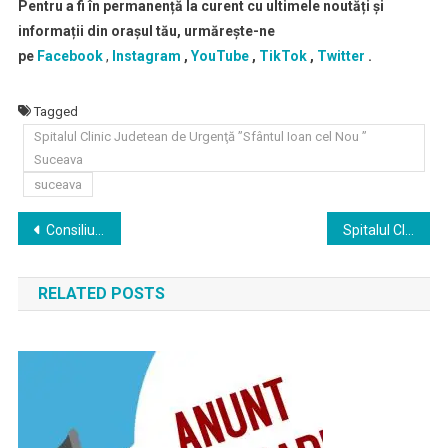
Pentru a fi în permanență la curent cu ultimele noutăți și
informații din orașul tău, urmărește-ne
pe
Facebook
,
Instagram
,
YouTube
,
TikTok
,
Twitter
.
Tagged
Spitalul Clinic Judetean de Urgenţă ”Sfântul Ioan cel Nou ”
Suceava
suceava
Navigare
Consiliul Județean Suceava anunță finalizarea cabinetului stomatologic pentru copii din Ambulatoriul Spitalului Clinic Județean Suceava
Spitalul Clinic Judetean de Urgenţă ”Sfântul Ioan cel Nou ” Suceava angajeaza asistent medical cu studii postliceale
în
RELATED POSTS
articole