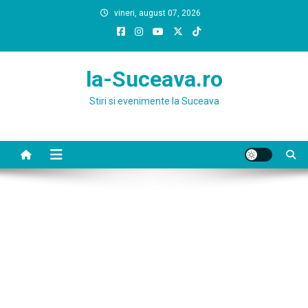
Skip
vineri, august 07, 2026
to
content
la-Suceava.ro
Stiri si evenimente la Suceava