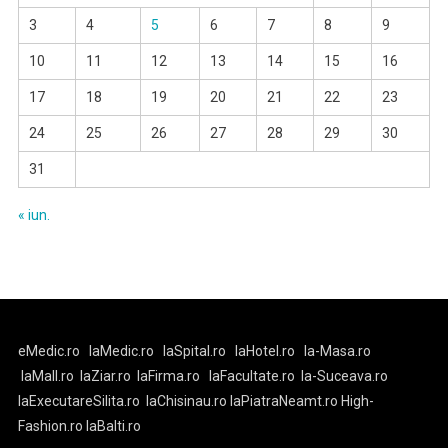
3
4
5
6
7
8
9
10
11
12
13
14
15
16
17
18
19
20
21
22
23
24
25
26
27
28
29
30
31
« iun.
eMedic.ro
laMedic.ro
laSpital.ro
laHotel.ro
la-Masa.ro
laMall.ro
laZiar.ro
laFirma.ro
laFacultate.ro
la-Suceava.ro
laExecutareSilita.ro
laChisinau.ro
laPiatraNeamt.ro
High-
Fashion.ro
laBalti.ro