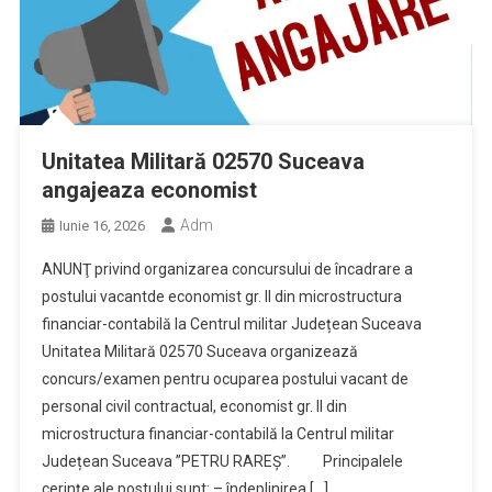
Unitatea Militară 02570 Suceava
angajeaza economist
Adm
Iunie 16, 2026
ANUNŢ privind organizarea concursului de încadrare a
postului vacantde economist gr. II din microstructura
financiar-contabilă la Centrul militar Județean Suceava
Unitatea Militară 02570 Suceava organizează
concurs/examen pentru ocuparea postului vacant de
personal civil contractual, economist gr. II din
microstructura financiar-contabilă la Centrul militar
Județean Suceava ”PETRU RAREȘ”. Principalele
cerințe ale postului sunt: – îndeplinirea […]