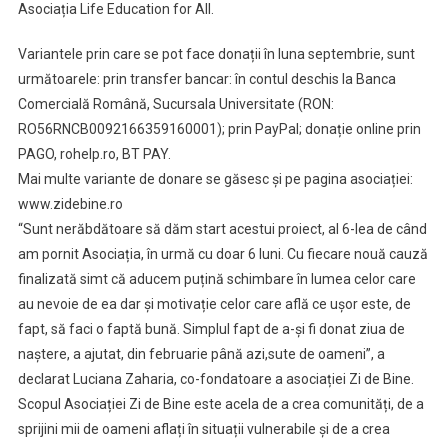
Asociația Life Education for All.
Variantele prin care se pot face donații în luna septembrie, sunt
următoarele: prin transfer bancar: în contul deschis la Banca
Comercială Română, Sucursala Universitate (RON:
RO56RNCB0092166359160001); prin PayPal; donație online prin
PAGO, rohelp.ro, BT PAY.
Mai multe variante de donare se găsesc și pe pagina asociației:
www.zidebine.ro
“Sunt nerăbdătoare să dăm start acestui proiect, al 6-lea de când
am pornit Asociația, în urmă cu doar 6 luni. Cu fiecare nouă cauză
finalizată simt că aducem puțină schimbare în lumea celor care
au nevoie de ea dar și motivație celor care află ce ușor este, de
fapt, să faci o faptă bună. Simplul fapt de a-și fi donat ziua de
naștere, a ajutat, din februarie până azi,sute de oameni”, a
declarat Luciana Zaharia, co-fondatoare a asociației Zi de Bine.
Scopul Asociației Zi de Bine este acela de a crea comunități, de a
sprijini mii de oameni aflați în situații vulnerabile și de a crea