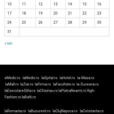
10
11
12
13
14
15
16
17
18
19
20
21
22
23
24
25
26
27
28
29
30
31
« iun.
eMedic.ro
laMedic.ro
laSpital.ro
laHotel.ro
la-Masa.ro
laMall.ro
laZiar.ro
laFirma.ro
laFacultate.ro
la-Suceava.ro
laExecutareSilita.ro
laChisinau.ro
laPiatraNeamt.ro
High-
Fashion.ro
laBalti.ro
laRomania.ro
laBucuresti.ro
laClujNapoca.ro
laConstanta.ro