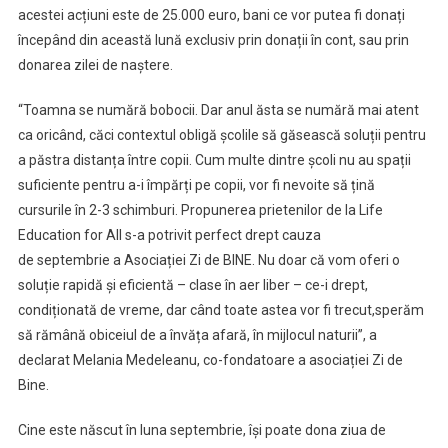
acestei acțiuni este de 25.000 euro, bani ce vor putea fi donați
începând din această lună exclusiv prin donații în cont, sau prin
donarea zilei de naștere.
“Toamna se numără bobocii. Dar anul ăsta se numără mai atent
ca oricând, căci contextul obligă școlile să găsească soluții pentru
a păstra distanța între copii. Cum multe dintre școli nu au spații
suficiente pentru a-i împărți pe copii, vor fi nevoite să țină
cursurile în 2-3 schimburi. Propunerea prietenilor de la Life
Education for All s-a potrivit perfect drept cauza
de septembrie a Asociației Zi de BINE. Nu doar că vom oferi o
soluție rapidă și eficientă – clase în aer liber – ce-i drept,
condiționată de vreme, dar când toate astea vor fi trecut,sperăm
să rămână obiceiul de a învăța afară, în mijlocul naturii”, a
declarat Melania Medeleanu, co-fondatoare a asociației Zi de
Bine.
Cine este născut în luna septembrie, își poate dona ziua de