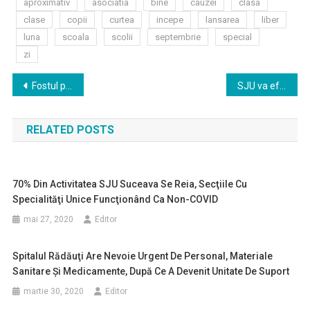
aproximativ
asociatia
bine
cauzei
clasa
clase
copii
curtea
incepe
lansarea
liber
luna
scoala
scolii
septembrie
special
zi
Navigare
Fostul prefect Florin Sinescu şi-a depus, vineri, candidatura la funcţia de primar al Sucevei din partea Pro România şi doreşte ca împreună cu echipa tânără pe care a format-o să ”restarteze” din punct de vedere economic municipiul şi să fie mai aproape de cetăţeni.
SJU va efectua teste pentru diagnosticarea COVID-19 la cerere, din 9 septembrie
în
RELATED POSTS
articole
70% Din Activitatea SJU Suceava Se Reia, Secţiile Cu
Specialităţi Unice Funcţionând Ca Non-COVID
mai 27, 2020
Editor
Spitalul Rădăuţi Are Nevoie Urgent De Personal, Materiale
Sanitare Şi Medicamente, După Ce A Devenit Unitate De Suport
martie 30, 2020
Editor