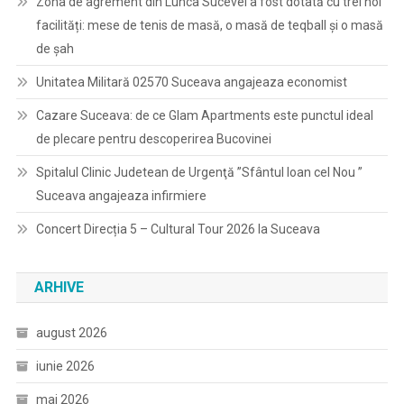
Zona de agrement din Lunca Sucevei a fost dotată cu trei noi
facilități: mese de tenis de masă, o masă de teqball și o masă
de șah
Unitatea Militară 02570 Suceava angajeaza economist
Cazare Suceava: de ce Glam Apartments este punctul ideal
de plecare pentru descoperirea Bucovinei
Spitalul Clinic Judetean de Urgenţă ”Sfântul Ioan cel Nou ”
Suceava angajeaza infirmiere
Concert Direcția 5 – Cultural Tour 2026 la Suceava
ARHIVE
august 2026
iunie 2026
mai 2026