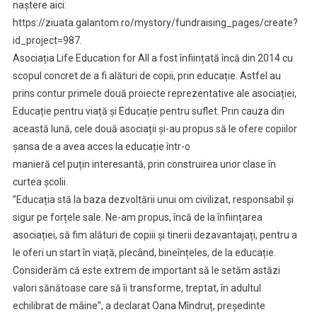
naștere aici:
https://ziuata.galantom.ro/mystory/fundraising_pages/create?
id_project=987.
Asociația Life Education for All a fost înființată încă din 2014 cu
scopul concret de a fi alături de copii, prin educație. Astfel au
prins contur primele două proiecte reprezentative ale asociației,
Educație pentru viață și Educație pentru suflet. Prin cauza din
această lună, cele două asociații și-au propus să le ofere copiilor
șansa de a avea acces la educație într-o
manieră cel puțin interesantă, prin construirea unor clase în
curtea școlii.
”Educația stă la baza dezvoltării unui om civilizat, responsabil și
sigur pe forțele sale. Ne-am propus, încă de la înființarea
asociației, să fim alături de copiii și tinerii dezavantajați, pentru a
le oferi un start în viață, plecând, bineînțeles, de la educație.
Considerăm că este extrem de important să le setăm astăzi
valori sănătoase care să îi transforme, treptat, în adultul
echilibrat de mâine”, a declarat Oana Mîndruț, președinte