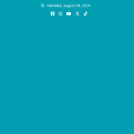
Skip
sâmbătă, august 08, 2026
to
content