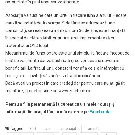
notorietate în jurul unor cauze ignorate.
Asociația va susține câte un ONG în fiecare lună a anului. Fiecare
cauză selectată de Asociația ZI de Bine se adresează unei
comunități, se realizează în maximum 30 de zile, este finanțată
în special de către sărbătoriții lunii și se implementează cu
ajutorul unui ONG local.
Mecanismul de funcționare este unul simplu: la fiecare început de
lună se va anunța cauza susținută și se vor descrie nevoia și
beneficiarii. La finalul lunii, donatorii vor afla ce s-a întâmplat cu
banii și vor fi invitați să vadă rezultatul implicării lor.
Dacă aveți un proiect în care credeți dar pentru care nu ați găsit
finanțare, îl puteți înscrie pe www.zidebine.ro
Pentru a fi în permanență la curent cu ultimele noutăți și
informații din orașul tău, urmărește-ne pe
Facebook.
Tagged
800
aer
amenajate
anunta