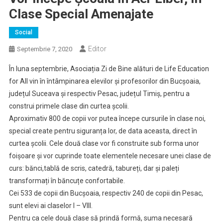
Clase Special Amenajate
Social
Editor
Septembrie 7, 2020
În luna septembrie, Asociația Zi de Bine alături de Life Education
for All vin în întâmpinarea elevilor și profesorilor din Bucșoaia,
județul Suceava și respectiv Pesac, județul Timiș, pentru a
construi primele clase din curtea școlii.
Aproximativ 800 de copii vor putea începe cursurile în clase noi,
special create pentru siguranța lor, de data aceasta, direct în
curtea școlii. Cele două clase vor fi construite sub forma unor
foișoare și vor cuprinde toate elementele necesare unei clase de
curs: bănci,tablă de scris, catedră, tabureți, dar și paleți
transformați în băncuțe confortabile.
Cei 533 de copii din Bucșoaia, respectiv 240 de copii din Pesac,
sunt elevi ai claselor I – VIII.
Pentru ca cele două clase să prindă formă, suma necesară