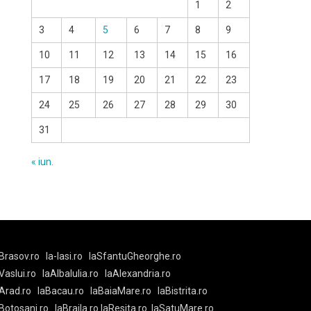
1
2
3
4
5
6
7
8
9
10
11
12
13
14
15
16
17
18
19
20
21
22
23
24
25
26
27
28
29
30
31
« iun.
Brasov.ro
la-Iasi.ro
laSfantuGheorghe.ro
aVaslui.ro
laAlbaIulia.ro
laAlexandria.ro
Arad.ro
laBacau.ro
laBaiaMare.ro
laBistrita.ro
Botosani.ro
laBraila.ro
laResita.ro
laSatuMare.ro