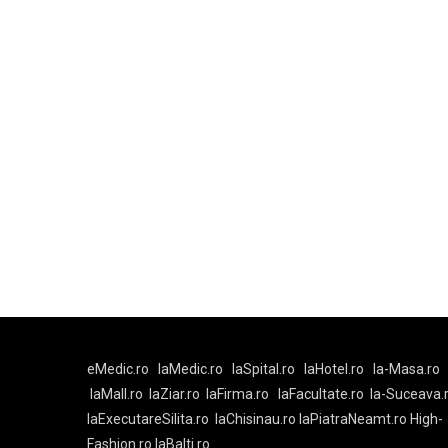
eMedic.ro
laMedic.ro
laSpital.ro
laHotel.ro
la-Masa.ro
laMall.ro
laZiar.ro
laFirma.ro
laFacultate.ro
la-Suceava.
laExecutareSilita.ro
laChisinau.ro
laPiatraNeamt.ro
High-
Fashion.ro
laBalti.ro