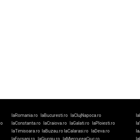
laRomania.ro
laBucuresti.ro
laClujNapoca.ro
la
ro
laConstanta.ro
laCraiova.ro
laGalati.ro
laPloiesti.ro
l
laTimisoara.ro
laBuzau.ro
laCalarasi.ro
laDeva.ro
la
laFocsani.ro
laGiurgiu.ro
laMiercureaCiuc.ro
la