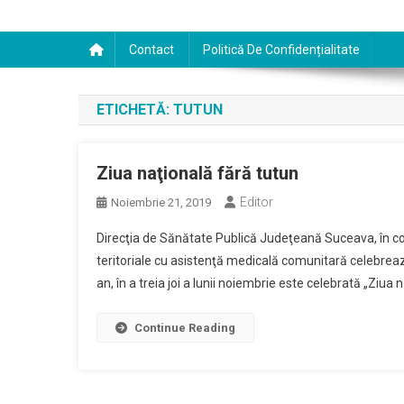
Contact
Politică De Confidențialitate
ETICHETĂ:
TUTUN
Ziua naţională fără tutun
Editor
Noiembrie 21, 2019
Direcţia de Sănătate Publică Judeţeană Suceava, în cola
teritoriale cu asistenţă medicală comunitară celebrează
an, în a treia joi a lunii noiembrie este celebrată „Ziua
Continue Reading