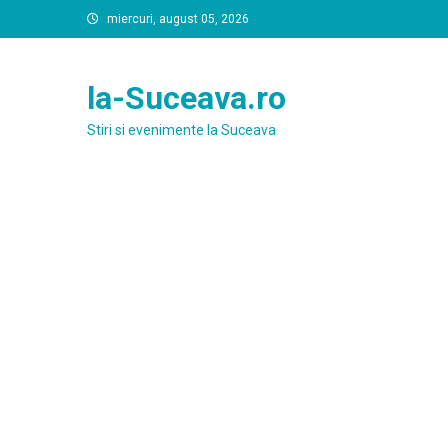
Skip
miercuri, august 05, 2026
to
content
la-Suceava.ro
Stiri si evenimente la Suceava