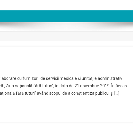
borare cu furnizorii de servicii medicale şi unităţile administrativ
 „Ziua naţională fără tutun”, în data de 21 noiembrie 2019. În fiecare
 naţională fără tutun” având scopul de a conştientiza publicul şi […]