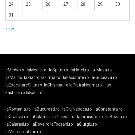
24
25
26
27
28
29
30
31
« iun.
eMedic.ro
laMedic.ro
laSpital.ro
laHotel.ro
la-Masa.ro
laMall.ro
laZiar.ro
laFirma.ro
laFacultate.ro
la-Suceava.ro
laExecutareSilita.ro
laChisinau.ro
laPiatraNeamt.ro
High-
Fashion.ro
laBalti.ro
laRomania.ro
laBucuresti.ro
laClujNapoca.ro
laConstanta.ro
laCraiova.ro
laGalati.ro
laPloiesti.ro
laTimisoara.ro
laBuzau.ro
laCalarasi.ro
laDeva.ro
laFocsani.ro
laGiurgiu.ro
laMiercureaCiuc.ro