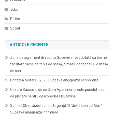
Economic
Jobs
Politic
Social
ARTICOLE RECENTE
Zona de agrement din Lunca Sucevei a fost dotată cu trei noi
facilități: mese de tenis de masă, o masă de teqball și o masă
de șah
Unitatea Militară 02570 Suceava angajeaza economist
Cazare Suceava: de ce Glam Apartments este punctul ideal
de plecare pentru descoperirea Bucovinei
Spitalul Clinic Judetean de Urgenţă ”Sfântul Ioan cel Nou ”
Suceava angajeaza infirmiere