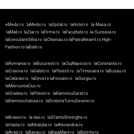
eMedic.ro
laMedic.ro
laSpital.ro
laHotel.ro
la-Masa.ro
laMall.ro
laZiar.ro
laFirma.ro
laFacultate.ro
la-Suceava.ro
laExecutareSilita.ro
laChisinau.ro
laPiatraNeamt.ro
High-
Fashion.ro
laBalti.ro
laRomania.ro
laBucuresti.ro
laClujNapoca.ro
laConstanta.ro
laCraiova.ro
laGalati.ro
laPloiesti.ro
laTimisoara.ro
laBuzau.ro
laCalarasi.ro
laDeva.ro
laFocsani.ro
laGiurgiu.ro
laMiercureaCiuc.ro
laOradea.ro
laPitesti.ro
laRamnicuSarat.ro
laRamnicuValcea.ro
laDrobetaTurnuSeverin.ro
laBrasov.ro
la-Iasi.ro
laSfantuGheorghe.ro
laVaslui.ro
laAlbaIulia.ro
laAlexandria.ro
laArad.ro
laBacau.ro
laBaiaMare.ro
laBistrita.ro