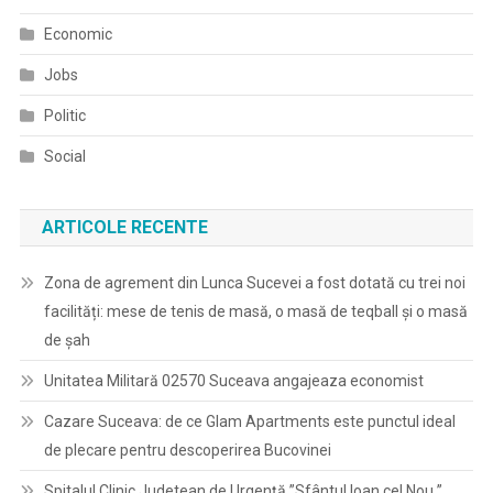
Economic
Jobs
Politic
Social
ARTICOLE RECENTE
Zona de agrement din Lunca Sucevei a fost dotată cu trei noi
facilități: mese de tenis de masă, o masă de teqball și o masă
de șah
Unitatea Militară 02570 Suceava angajeaza economist
Cazare Suceava: de ce Glam Apartments este punctul ideal
de plecare pentru descoperirea Bucovinei
Spitalul Clinic Judetean de Urgenţă ”Sfântul Ioan cel Nou ”