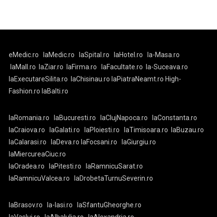
eMedic.ro
laMedic.ro
laSpital.ro
laHotel.ro
la-Masa.ro
laMall.ro
laZiar.ro
laFirma.ro
laFacultate.ro
la-Suceava.ro
laExecutareSilita.ro
laChisinau.ro
laPiatraNeamt.ro
High-
Fashion.ro
laBalti.ro
laRomania.ro
laBucuresti.ro
laClujNapoca.ro
laConstanta.ro
laCraiova.ro
laGalati.ro
laPloiesti.ro
laTimisoara.ro
laBuzau.ro
laCalarasi.ro
laDeva.ro
laFocsani.ro
laGiurgiu.ro
laMiercureaCiuc.ro
laOradea.ro
laPitesti.ro
laRamnicuSarat.ro
laRamnicuValcea.ro
laDrobetaTurnuSeverin.ro
laBrasov.ro
la-Iasi.ro
laSfantuGheorghe.ro