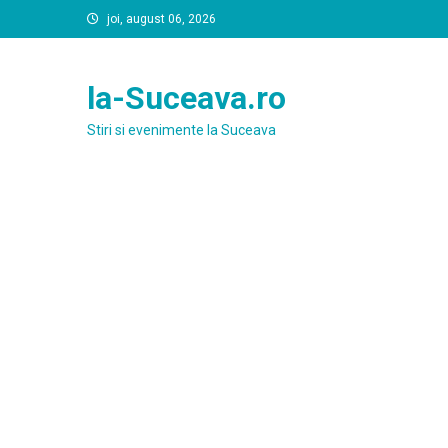
Skip
joi, august 06, 2026
to
content
la-Suceava.ro
Stiri si evenimente la Suceava