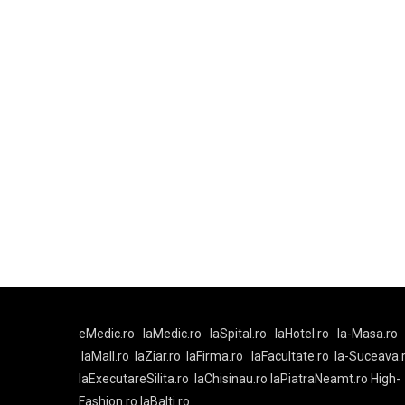
eMedic.ro
laMedic.ro
laSpital.ro
laHotel.ro
la-Masa.ro
laMall.ro
laZiar.ro
laFirma.ro
laFacultate.ro
la-Suceava.
laExecutareSilita.ro
laChisinau.ro
laPiatraNeamt.ro
High-
Fashion.ro
laBalti.ro