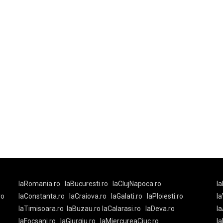
laRomania.ro
laBucuresti.ro
laClujNapoca.ro
la
ro
laConstanta.ro
laCraiova.ro
laGalati.ro
laPloiesti.ro
l
laTimisoara.ro
laBuzau.ro
laCalarasi.ro
laDeva.ro
la
laFocsani.ro
laGiurgiu.ro
laMiercureaCiuc.ro
la