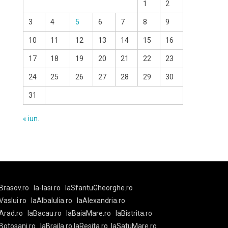
1
2
3
4
5
6
7
8
9
10
11
12
13
14
15
16
17
18
19
20
21
22
23
24
25
26
27
28
29
30
31
« iun.
Brasov.ro
la-Iasi.ro
laSfantuGheorghe.ro
aVaslui.ro
laAlbaIulia.ro
laAlexandria.ro
Arad.ro
laBacau.ro
laBaiaMare.ro
laBistrita.ro
Botosani.ro
laBraila.ro
laResita.ro
laSatuMare.ro