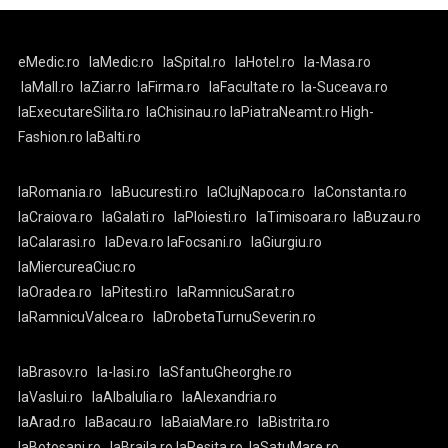
eMedic.ro
laMedic.ro
laSpital.ro
laHotel.ro
la-Masa.ro
laMall.ro
laZiar.ro
laFirma.ro
laFacultate.ro
la-Suceava.ro
laExecutareSilita.ro
laChisinau.ro
laPiatraNeamt.ro
High-
Fashion.ro
laBalti.ro
laRomania.ro
laBucuresti.ro
laClujNapoca.ro
laConstanta.ro
laCraiova.ro
laGalati.ro
laPloiesti.ro
laTimisoara.ro
laBuzau.ro
laCalarasi.ro
laDeva.ro
laFocsani.ro
laGiurgiu.ro
laMiercureaCiuc.ro
laOradea.ro
laPitesti.ro
laRamnicuSarat.ro
laRamnicuValcea.ro
laDrobetaTurnuSeverin.ro
laBrasov.ro
la-Iasi.ro
laSfantuGheorghe.ro
laVaslui.ro
laAlbaIulia.ro
laAlexandria.ro
laArad.ro
laBacau.ro
laBaiaMare.ro
laBistrita.ro
laBotosani.ro
laBraila.ro
laResita.ro
laSatuMare.ro