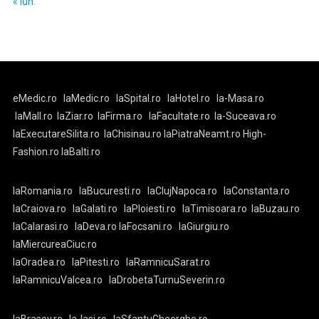
« iun.
eMedic.ro
laMedic.ro
laSpital.ro
laHotel.ro
la-Masa.ro
laMall.ro
laZiar.ro
laFirma.ro
laFacultate.ro
la-Suceava.ro
laExecutareSilita.ro
laChisinau.ro
laPiatraNeamt.ro
High-
Fashion.ro
laBalti.ro
laRomania.ro
laBucuresti.ro
laClujNapoca.ro
laConstanta.ro
laCraiova.ro
laGalati.ro
laPloiesti.ro
laTimisoara.ro
laBuzau.ro
laCalarasi.ro
laDeva.ro
laFocsani.ro
laGiurgiu.ro
laMiercureaCiuc.ro
laOradea.ro
laPitesti.ro
laRamnicuSarat.ro
laRamnicuValcea.ro
laDrobetaTurnuSeverin.ro