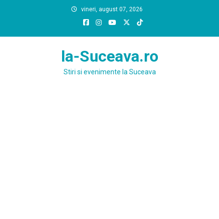
Skip
vineri, august 07, 2026
to
content
la-Suceava.ro
Stiri si evenimente la Suceava