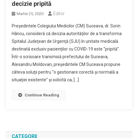
decizie pripită
Editor
Martie 25, 2020
Preşedintele Colegiului Medicilor (CM) Suceava, dr. Sorin
Hâncu, consideră că decizia autorităţilor de a transforma
Spitalul Judeţean de Urgenţă (SJU) în unitate medicală
destinată exclusiv pacienţilor cu COVID-19 este “pripită”.
Într-o scrisoare transmisă prefectului de Suceava,
Alexandru Moldovan, preşedintele CM Suceava propune
câteva soluţii pentru “o gestionare corectă şi normală a
situaţiei existente” şi solicită ca, […]
Continue Reading
CATEGORII