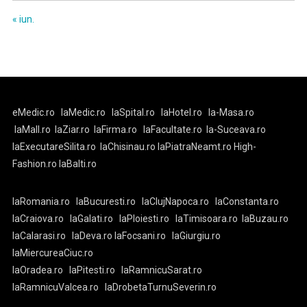
« iun.
eMedic.ro
laMedic.ro
laSpital.ro
laHotel.ro
la-Masa.ro
laMall.ro
laZiar.ro
laFirma.ro
laFacultate.ro
la-Suceava.ro
laExecutareSilita.ro
laChisinau.ro
laPiatraNeamt.ro
High-
Fashion.ro
laBalti.ro
laRomania.ro
laBucuresti.ro
laClujNapoca.ro
laConstanta.ro
laCraiova.ro
laGalati.ro
laPloiesti.ro
laTimisoara.ro
laBuzau.ro
laCalarasi.ro
laDeva.ro
laFocsani.ro
laGiurgiu.ro
laMiercureaCiuc.ro
laOradea.ro
laPitesti.ro
laRamnicuSarat.ro
laRamnicuValcea.ro
laDrobetaTurnuSeverin.ro