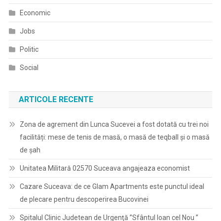
Economic
Jobs
Politic
Social
ARTICOLE RECENTE
Zona de agrement din Lunca Sucevei a fost dotată cu trei noi
facilități: mese de tenis de masă, o masă de teqball și o masă
de șah
Unitatea Militară 02570 Suceava angajeaza economist
Cazare Suceava: de ce Glam Apartments este punctul ideal
de plecare pentru descoperirea Bucovinei
Spitalul Clinic Judetean de Urgenţă ”Sfântul Ioan cel Nou ”