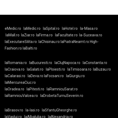
eMedic.ro
laMedic.ro
laSpital.ro
laHotel.ro
la-Masa.ro
laMall.ro
laZiar.ro
laFirma.ro
laFacultate.ro
la-Suceava.ro
laExecutareSilita.ro
laChisinau.ro
laPiatraNeamt.ro
High-
Fashion.ro
laBalti.ro
laRomania.ro
laBucuresti.ro
laClujNapoca.ro
laConstanta.ro
laCraiova.ro
laGalati.ro
laPloiesti.ro
laTimisoara.ro
laBuzau.ro
laCalarasi.ro
laDeva.ro
laFocsani.ro
laGiurgiu.ro
laMiercureaCiuc.ro
laOradea.ro
laPitesti.ro
laRamnicuSarat.ro
laRamnicuValcea.ro
laDrobetaTurnuSeverin.ro
laBrasov.ro
la-Iasi.ro
laSfantuGheorghe.ro
laVaslui.ro
laAlbaIulia.ro
laAlexandria.ro