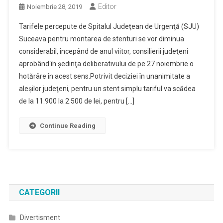
Editor
Noiembrie 28, 2019
Tarifele percepute de Spitalul Judeţean de Urgenţă (SJU)
Suceava pentru montarea de stenturi se vor diminua
considerabil, începând de anul viitor, consilierii judeţeni
aprobând în şedinţa deliberativului de pe 27 noiembrie o
hotărâre în acest sens.Potrivit deciziei în unanimitate a
aleşilor judeţeni, pentru un stent simplu tariful va scădea
de la 11.900 la 2.500 de lei, pentru […]
Continue Reading
CATEGORII
Divertisment