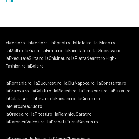
« iun.
eMedic.ro
laMedic.ro
laSpital.ro
laHotel.ro
la-Masa.ro
laMall.ro
laZiar.ro
laFirma.ro
laFacultate.ro
la-Suceava.ro
laExecutareSilita.ro
laChisinau.ro
laPiatraNeamt.ro
High-
Fashion.ro
laBalti.ro
laRomania.ro
laBucuresti.ro
laClujNapoca.ro
laConstanta.ro
laCraiova.ro
laGalati.ro
laPloiesti.ro
laTimisoara.ro
laBuzau.ro
laCalarasi.ro
laDeva.ro
laFocsani.ro
laGiurgiu.ro
laMiercureaCiuc.ro
laOradea.ro
laPitesti.ro
laRamnicuSarat.ro
laRamnicuValcea.ro
laDrobetaTurnuSeverin.ro