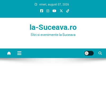
Skip
vineri, august 07, 2026
to
content
la-Suceava.ro
Stiri si evenimente la Suceava