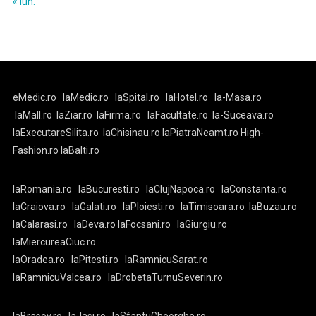
« iun.
eMedic.ro
laMedic.ro
laSpital.ro
laHotel.ro
la-Masa.ro
laMall.ro
laZiar.ro
laFirma.ro
laFacultate.ro
la-Suceava.ro
laExecutareSilita.ro
laChisinau.ro
laPiatraNeamt.ro
High-
Fashion.ro
laBalti.ro
laRomania.ro
laBucuresti.ro
laClujNapoca.ro
laConstanta.ro
laCraiova.ro
laGalati.ro
laPloiesti.ro
laTimisoara.ro
laBuzau.ro
laCalarasi.ro
laDeva.ro
laFocsani.ro
laGiurgiu.ro
laMiercureaCiuc.ro
laOradea.ro
laPitesti.ro
laRamnicuSarat.ro
laRamnicuValcea.ro
laDrobetaTurnuSeverin.ro