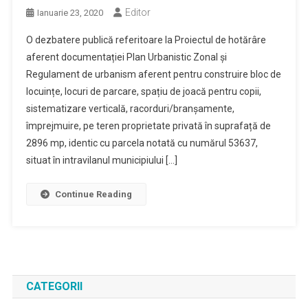
Editor
Ianuarie 23, 2020
O dezbatere publică referitoare la Proiectul de hotărâre
aferent documentației Plan Urbanistic Zonal și
Regulament de urbanism aferent pentru construire bloc de
locuințe, locuri de parcare, spațiu de joacă pentru copii,
sistematizare verticală, racorduri/branșamente,
împrejmuire, pe teren proprietate privată în suprafață de
2896 mp, identic cu parcela notată cu numărul 53637,
situat în intravilanul municipiului […]
Continue Reading
CATEGORII