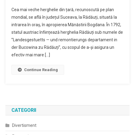
Cea mai veche herghelie din țară, recunoscută pe plan
mondial, se află în județul Suceava, la Rădăuți, situată la
intrarea în oraș, în apropierea Mănăstirii Bogdana. În 1792,
statul austriac înființează herghelia Rădăuți sub numele de
”Landesgestuetts — und remontierungs departament in
der Bucowina zu Rădăuți”, cu scopul de a-și asigura un
efectiv mai mare […]
Continue Reading
CATEGORII
Divertisment