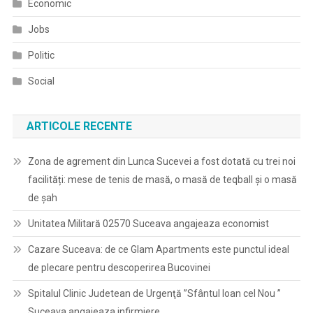
Economic
Jobs
Politic
Social
ARTICOLE RECENTE
Zona de agrement din Lunca Sucevei a fost dotată cu trei noi
facilități: mese de tenis de masă, o masă de teqball și o masă
de șah
Unitatea Militară 02570 Suceava angajeaza economist
Cazare Suceava: de ce Glam Apartments este punctul ideal
de plecare pentru descoperirea Bucovinei
Spitalul Clinic Judetean de Urgenţă ”Sfântul Ioan cel Nou ”
Suceava angajeaza infirmiere