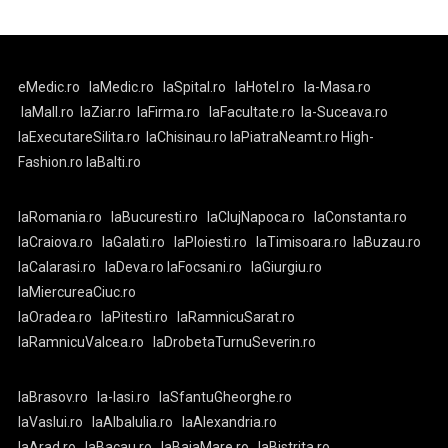
eMedic.ro
laMedic.ro
laSpital.ro
laHotel.ro
la-Masa.ro
laMall.ro
laZiar.ro
laFirma.ro
laFacultate.ro
la-Suceava.ro
laExecutareSilita.ro
laChisinau.ro
laPiatraNeamt.ro
High-
Fashion.ro
laBalti.ro
laRomania.ro
laBucuresti.ro
laClujNapoca.ro
laConstanta.ro
laCraiova.ro
laGalati.ro
laPloiesti.ro
laTimisoara.ro
laBuzau.ro
laCalarasi.ro
laDeva.ro
laFocsani.ro
laGiurgiu.ro
laMiercureaCiuc.ro
laOradea.ro
laPitesti.ro
laRamnicuSarat.ro
laRamnicuValcea.ro
laDrobetaTurnuSeverin.ro
laBrasov.ro
la-Iasi.ro
laSfantuGheorghe.ro
laVaslui.ro
laAlbaIulia.ro
laAlexandria.ro
laArad.ro
laBacau.ro
laBaiaMare.ro
laBistrita.ro