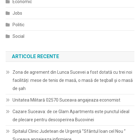
Economic
Jobs
Politic
Social
ARTICOLE RECENTE
Zona de agrement din Lunca Sucevei a fost dotată cu trei noi
facilități: mese de tenis de masă, o masă de teqball și o masă
de șah
Unitatea Militară 02570 Suceava angajeaza economist
Cazare Suceava: de ce Glam Apartments este punctul ideal
de plecare pentru descoperirea Bucovinei
Spitalul Clinic Judetean de Urgenţă ”Sfântul Ioan cel Nou ”
Suceava angajeaza infirmiere