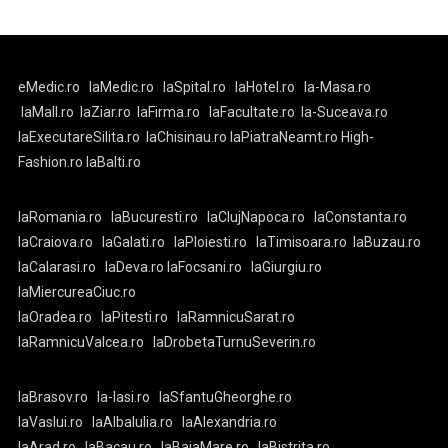
eMedic.ro
laMedic.ro
laSpital.ro
laHotel.ro
la-Masa.ro
laMall.ro
laZiar.ro
laFirma.ro
laFacultate.ro
la-Suceava.ro
laExecutareSilita.ro
laChisinau.ro
laPiatraNeamt.ro
High-
Fashion.ro
laBalti.ro
laRomania.ro
laBucuresti.ro
laClujNapoca.ro
laConstanta.ro
laCraiova.ro
laGalati.ro
laPloiesti.ro
laTimisoara.ro
laBuzau.ro
laCalarasi.ro
laDeva.ro
laFocsani.ro
laGiurgiu.ro
laMiercureaCiuc.ro
laOradea.ro
laPitesti.ro
laRamnicuSarat.ro
laRamnicuValcea.ro
laDrobetaTurnuSeverin.ro
laBrasov.ro
la-Iasi.ro
laSfantuGheorghe.ro
laVaslui.ro
laAlbaIulia.ro
laAlexandria.ro
laArad.ro
laBacau.ro
laBaiaMare.ro
laBistrita.ro