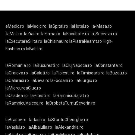
eMedic.ro
laMedic.ro
laSpital.ro
laHotel.ro
la-Masa.ro
laMall.ro
laZiar.ro
laFirma.ro
laFacultate.ro
la-Suceava.ro
laExecutareSilita.ro
laChisinau.ro
laPiatraNeamt.ro
High-
Fashion.ro
laBalti.ro
laRomania.ro
laBucuresti.ro
laClujNapoca.ro
laConstanta.ro
laCraiova.ro
laGalati.ro
laPloiesti.ro
laTimisoara.ro
laBuzau.ro
laCalarasi.ro
laDeva.ro
laFocsani.ro
laGiurgiu.ro
laMiercureaCiuc.ro
laOradea.ro
laPitesti.ro
laRamnicuSarat.ro
laRamnicuValcea.ro
laDrobetaTurnuSeverin.ro
laBrasov.ro
la-Iasi.ro
laSfantuGheorghe.ro
laVaslui.ro
laAlbaIulia.ro
laAlexandria.ro
laArad.ro
laBacau.ro
laBaiaMare.ro
laBistrita.ro