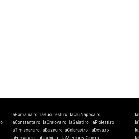
laRomania.ro
laBucuresti.ro
laClujNapoca.ro
la
ro
laConstanta.ro
laCraiova.ro
laGalati.ro
laPloiesti.ro
l
laTimisoara.ro
laBuzau.ro
laCalarasi.ro
laDeva.ro
la
laFocsani.ro
laGiurgiu.ro
laMiercureaCiuc.ro
la