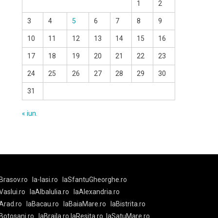
1
2
3
4
5
6
7
8
9
10
11
12
13
14
15
16
17
18
19
20
21
22
23
24
25
26
27
28
29
30
31
« iun.
Brasov.ro
la-Iasi.ro
laSfantuGheorghe.ro
aVaslui.ro
laAlbaIulia.ro
laAlexandria.ro
Arad.ro
laBacau.ro
laBaiaMare.ro
laBistrita.ro
Botosani.ro
laBraila.ro
laResita.ro
laSatuMare.ro