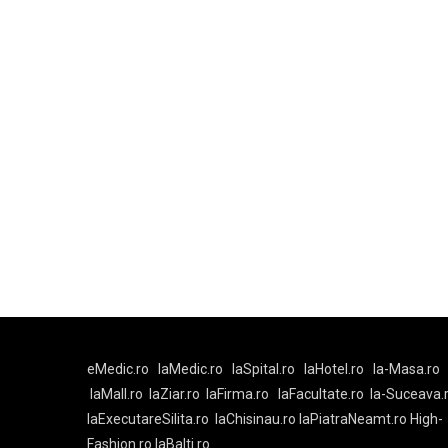
eMedic.ro
laMedic.ro
laSpital.ro
laHotel.ro
la-Masa.ro
laMall.ro
laZiar.ro
laFirma.ro
laFacultate.ro
la-Suceava.
laExecutareSilita.ro
laChisinau.ro
laPiatraNeamt.ro
High-
Fashion.ro
laBalti.ro