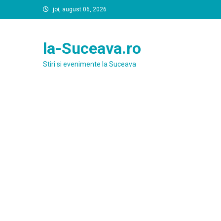
Skip
joi, august 06, 2026
to
content
la-Suceava.ro
Stiri si evenimente la Suceava