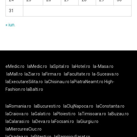
31
« iun.
eMedic.ro
laMedic.ro
laSpital.ro
laHotel.ro
la-Masa.ro
laMall.ro
laZiar.ro
laFirma.ro
laFacultate.ro
la-Suceava.ro
laExecutareSilita.ro
laChisinau.ro
laPiatraNeamt.ro
High-
Fashion.ro
laBalti.ro
laRomania.ro
laBucuresti.ro
laClujNapoca.ro
laConstanta.ro
laCraiova.ro
laGalati.ro
laPloiesti.ro
laTimisoara.ro
laBuzau.ro
laCalarasi.ro
laDeva.ro
laFocsani.ro
laGiurgiu.ro
laMiercureaCiuc.ro
laOradea.ro
laPitesti.ro
laRamnicuSarat.ro