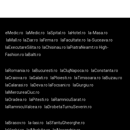
eMedic.ro
laMedic.ro
laSpital.ro
laHotel.ro
la-Masa.ro
laMall.ro
laZiar.ro
laFirma.ro
laFacultate.ro
la-Suceava.ro
laExecutareSilita.ro
laChisinau.ro
laPiatraNeamt.ro
High-
Fashion.ro
laBalti.ro
laRomania.ro
laBucuresti.ro
laClujNapoca.ro
laConstanta.ro
laCraiova.ro
laGalati.ro
laPloiesti.ro
laTimisoara.ro
laBuzau.ro
laCalarasi.ro
laDeva.ro
laFocsani.ro
laGiurgiu.ro
laMiercureaCiuc.ro
laOradea.ro
laPitesti.ro
laRamnicuSarat.ro
laRamnicuValcea.ro
laDrobetaTurnuSeverin.ro
laBrasov.ro
la-Iasi.ro
laSfantuGheorghe.ro