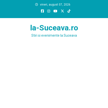
Skip
vineri, august 07, 2026
to
content
la-Suceava.ro
Stiri si evenimente la Suceava